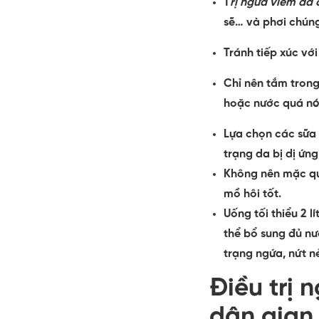
T
rị ngứa viêm da 
sẽ… và phơi chúng
Tránh tiếp xúc vớ
Chỉ nên tắm trong
hoặc nước quá nó
Lựa chọn các sữa t
trạng da bị dị ứn
Không nên mặc qu
mồ hôi tốt.
Uống tối thiểu 2 
thể bổ sung đủ nư
trạng ngứa, nứt n
Điều trị 
dân gian