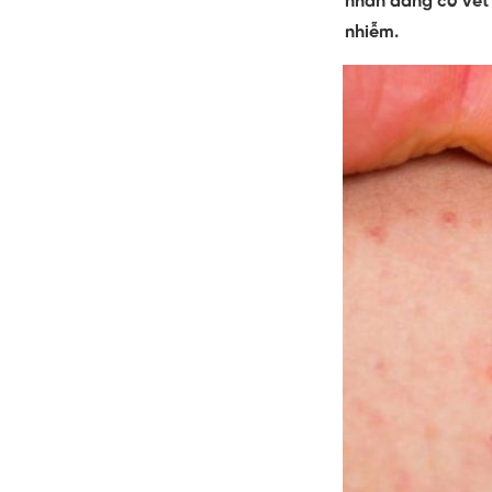
nhân đang có vết
nhiễm.