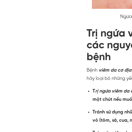
Ngứa 
Trị ngứa
các nguy
bệnh
Bệnh
viêm da cơ địa
hãy loại bỏ những yế
T
rị ngứa viêm da 
một chút nếu muố
Tránh sử dụng nhữ
vỏ (tôm, sò, cua,