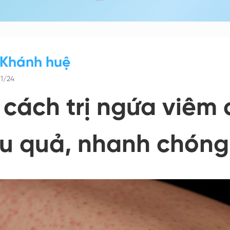
 Khánh huệ
1/24
 cách trị ngứa viêm 
ệu quả, nhanh chóng