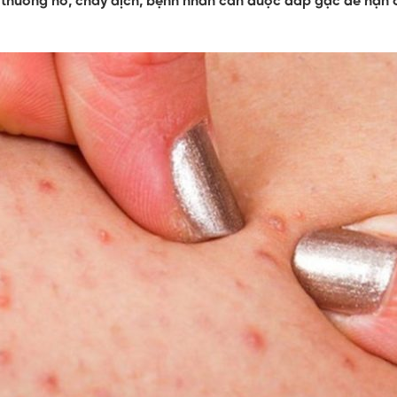
 thương hở, chảy dịch, bệnh nhân cần được đắp gạc để hạn 