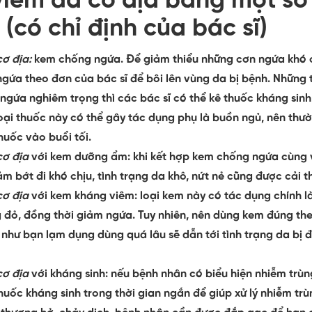
viêm da cơ địa bằng một số 
 (có chỉ định của bác sĩ)
cơ địa:
k
em chống ngứa. Để giảm thiểu những cơn ngứa khó c
gứa theo đơn của bác sĩ để bôi lên vùng da bị bệnh. Những
 ngứa nghiêm trọng thì các bác sĩ có thể kê thuốc kháng si
loại thuốc này có thể gây tác dụng phụ là buồn ngủ, nên thư
uốc vào buổi tối.
cơ địa
với k
em dưỡng ẩm: khi kết hợp kem chống ngứa cùng 
m bớt đi khó chịu, tình trạng da khô, nứt nẻ cũng được cải th
cơ địa
với k
em kháng viêm: loại kem này có tác dụng chính l
 đỏ, đồng thời giảm ngứa. Tuy nhiên, nên dùng kem đúng theo
u như bạn lạm dụng dùng quá lâu sẽ dẫn tới tình trạng da bị 
cơ địa
với k
háng sinh: nếu bệnh nhân có biểu hiện nhiễm trùng
thuốc kháng sinh trong thời gian ngắn để giúp xử lý nhiễm tr