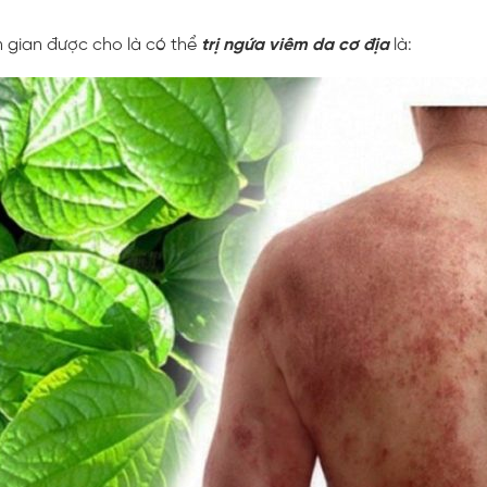
n gian được cho là có thể
trị ngứa viêm da cơ địa
là: