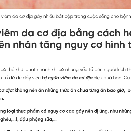
viêm da cơ địa gây nhiều bất cập trong cuộc sống cho bện
 viêm da cơ địa bằng cách h
ên nhân tăng nguy cơ hình 
có thể khởi phát nhanh khi có những yếu tố bên ngoài kích thí
u tố đó để đẩy việc
t
rị
ngứa viêm da cơ địa
hiệu quả hơn
. Cụ
cơ địa:
k
hông nên ăn những thức ăn chưa từng ăn bao giờ, b
n.
ng loại thực phẩm có nguy cơ cao gây nên dị ứng, như nhữn
 nghêu,…), đậu phộng sữa,…