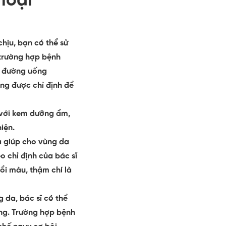
loại
hịu, bạn có thể sử
 trường hợp bệnh
nh đường uống
ờng được chỉ định để
với kem dưỡng ẩm,
iện.
à giúp cho vùng da
 chỉ định của bác sĩ
đổi màu, thậm chí là
 da, bác sĩ có thể
ùng. Trường hợp bệnh