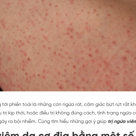
tới phiền toái là những cơn ngứa rát, cảm giác bứt rứt rất k
trị kịp thời, hoặc điều trị không đúng cách, tình trạng ngứa c
gây ra bội nhiễm. Cùng tìm hiểu những gợi ý giúp
trị ngứa viê