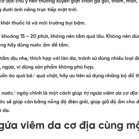
cơ địa:
c
hú ý nên thường xuyên giặt chăn ga gối, thảm, màn,
 dưới ánh nắng trực tiếp mặt trời.
i khói thuốc lá và môi trường bụi bặm.
 khoảng 15 – 20 phút, không nên tắm quá lâu. Không nên dù
ng hãy dùng nước ấm để tắm.
ắm dịu nhẹ, thích hợp với làn da, tránh sử dùng nhiều loại đ
g, ngứa, vì dùng sản phẩm không phù hợp.
ần áo quá bó/ quá chật, hãy ưu tiên sử dụng những bộ đồ 
lít nước/ ngày chính là một cách giúp
trị ngứa viêm da cơ địa
ớc sẽ giúp cân bằng nồng độ điện giải, giúp giữ độ ẩm cho d
ẻ da.
ngứa viêm da cơ địa cùng m