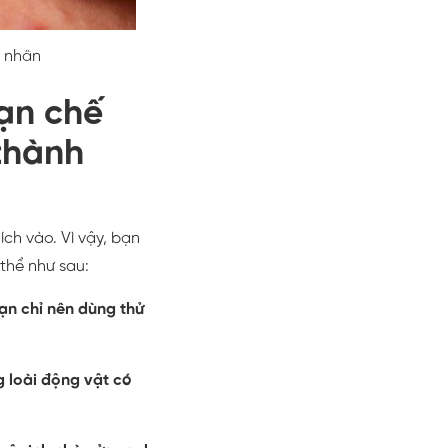
h nhân
ạn chế
thành
ch vào. Vì vậy, bạn
 thể như sau:
ạn chỉ nên dùng thử
g loài động vật có