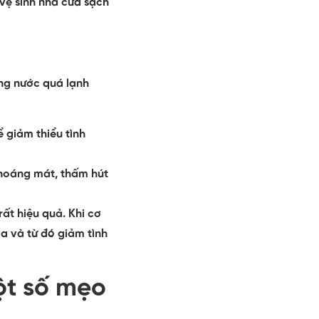
 vệ sinh nhà cửa sạch
ng nước quá lạnh
ể giảm thiểu tình
thoáng mát, thấm hút
rất hiệu quả. Khi cơ
a và từ đó giảm tình
ột số mẹo