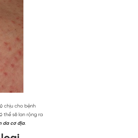
hó chịu cho bệnh
ó thể sẽ lan rộng ra
m da cơ địa
.