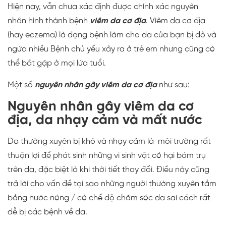
Hiện nay, vẫn chưa xác định được chính xác nguyên
nhân hình thành bệnh
viêm da cơ địa
. Viêm da cơ địa
(hay eczema) là dạng bệnh làm cho da của bạn bị đỏ và
ngứa nhiều Bệnh chủ yếu xảy ra ở trẻ em nhưng cũng có
thể bắt gặp ở mọi lứa tuổi.
Một số
nguyên nhân gây viêm da cơ địa
như sau:
Nguyên nhân gây viêm da cơ
địa, d
a nhạy cảm và mất nước
Da thường xuyên bị khô và nhạy cảm là môi trường rất
thuận lợi để phát sinh những vi sinh vật có hại bám trụ
trên da, đặc biệt là khi thời tiết thay đổi. Điều này cũng
trả lời cho vấn đề tại sao những người thường xuyên tắm
bằng nước nóng / có chế độ chăm sóc da sai cách rất
dễ bị các bệnh về da.