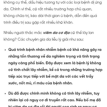
không cụ thể, dấu hiệu tương tự với các loại bệnh dị ứng
da. Chính vì thế, có rất nhiều trường hợp chủ quan,
không chữa trị, kéo dài thời gian ủ bệnh, dẫn đến quá
trình điều trị sau gặp rất nhiều khó khăn.
Nhiều người thắc mắc
viêm da cơ địa
có thể lây lan
không? Các chuyên gia da liễu lý giải như sau:
Quá trình bệnh nhân nhiễm bệnh có khả năng gây ra
những tổn thương về da nghiêm trọng và tình trạng
ngày càng phổ biến. Đây được xem là bệnh lý không
có tính chất lây nhiễm, kể cả trong những trường hợp
tiếp xúc trục tiếp với bề mặt da với các vết trầy
xước, nốt mủ, rỉ máu của bệnh nhân.
Dù đã được chính minh không có tính lây nhiễm, tuy
nhiên lại có nguy cơ di truyền rất cao. Nếu bố mẹ đã
bị viêm da cơ địa rồi thì người con sinh ra nguy cơ