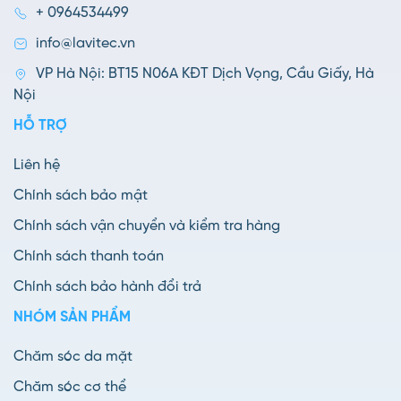
+ 0964534499
info@lavitec.vn
VP Hà Nội: BT15 N06A KĐT Dịch Vọng, Cầu Giấy, Hà
Nội
HỖ TRỢ
Liên hệ
Chính sách bảo mật
Chính sách vận chuyển và kiểm tra hàng
Chính sách thanh toán
Chính sách bảo hành đổi trả
NHÓM SẢN PHẨM
Chăm sóc da mặt
Chăm sóc cơ thể