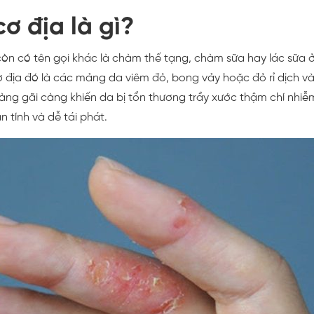
ơ địa là gì?
òn có tên gọi khác là chàm thế tạng, chàm sữa hay lác sữa ở 
ơ địa đó là các mảng da viêm đỏ, bong vảy hoặc đỏ rỉ dịch 
 càng gãi càng khiến da bị tổn thương trầy xước thậm chí nhi
 tính và dễ tái phát.