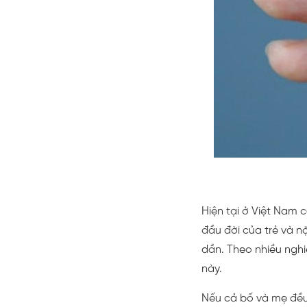
Hiện tại ở Việt Nam
đầu đời của trẻ và nặ
dần. Theo nhiều nghi
này.
Nếu cả bố và mẹ đều 