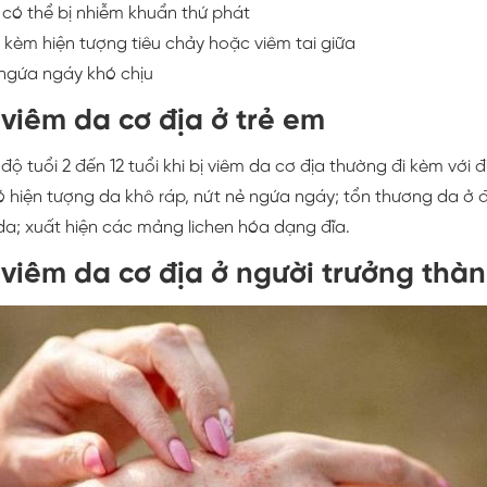
 có thể bị nhiễm khuẩn thứ phát
i kèm hiện tượng tiêu chảy hoặc viêm tai giữa
ngứa ngáy khó chịu
 viêm da cơ địa ở trẻ em
độ tuổi 2 đến 12 tuổi khi bị viêm da cơ địa thường đi kèm với đ
ó hiện tượng da khô ráp, nứt nẻ ngứa ngáy; tổn thương da ở đ
da; xuất hiện các mảng lichen hóa dạng đĩa.
 viêm da cơ địa ở người trưởng thà