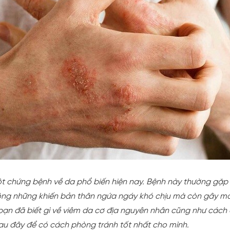
t chứng bệnh về da phổ biến hiện nay. Bệnh này thường gặp ở
hông những khiến bản thân ngứa ngáy khó chịu mà còn gây mấ
y bạn đã biết gì về viêm da cơ địa nguyên nhân cũng như cách 
au đây để có cách phòng tránh tốt nhất cho mình.