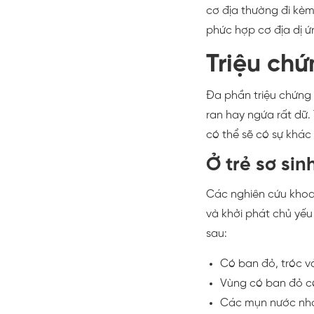
cơ địa thường đi kèm
phức hợp cơ địa dị ứ
Triệu chứ
Đa phần triệu chứng 
ran hay ngứa rất dữ.
có thể sẽ có sự khác 
Ở trẻ sơ sin
Các nghiên cứu khoa 
và khởi phát chủ yếu 
sau:
Có ban đỏ, tróc v
Vùng có ban đỏ c
Các mụn nước nhỏ 