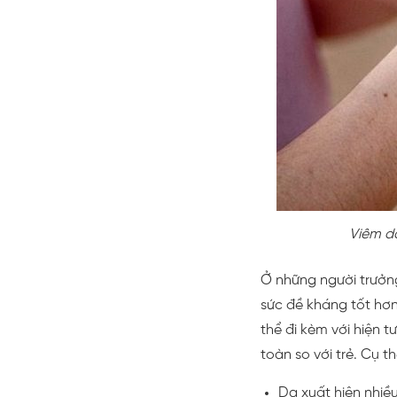
Viêm da
Ở những người trưởn
sức đề kháng tốt hơn.
thể đi kèm với hiện 
toàn so với trẻ. Cụ t
Da xuất hiện nhiề