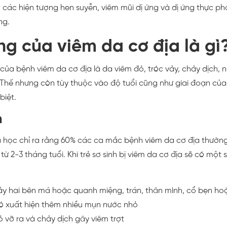
 các hiện tượng hen suyễn, viêm mũi dị ứng và dị ứng thực 
ng.
ng của viêm da cơ địa là gì
của bệnh viêm da cơ địa là da viêm đỏ, tróc vảy, chảy dịch,
 Thế nhưng còn tùy thuộc vào độ tuổi cũng như giai đoạn củ
biệt.
h
học chỉ ra rằng 60% các ca mắc bệnh viêm da cơ địa thường 
từ 2-3 tháng tuổi. Khi trẻ sơ sinh bị viêm da cơ địa sẽ có một 
ảy hai bên má hoặc quanh miệng, trán, thân mình, cổ bẹn ho
ó xuất hiện thêm nhiều mụn nước nhỏ
vỡ ra và chảy dịch gây viêm trợt