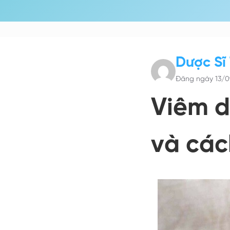
Dược Sĩ
Đăng ngày 13/0
Viêm d
và cách