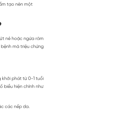
phẩm tạo nên một
?
 nứt nẻ hoặc ngứa râm
a bệnh mà triệu chứng
khởi phát từ 0-1 tuổi
số biểu hiện chính như
ặc các nếp da.