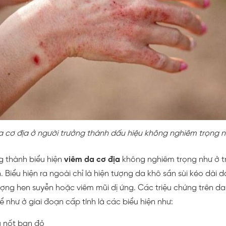
 cơ địa ở người trưởng thành dấu hiệu không nghiêm trọng n
g thành biểu hiện
viêm da cơ địa
không nghiêm trọng như ở trẻ
 Biểu hiện ra ngoài chỉ là hiện tượng da khô sần sùi kéo dài d
tượng hen suyễn hoặc viêm mũi dị ứng. Các triệu chứng trên 
hể như ở giai đoạn cấp tính là các biểu hiện như:
u nốt ban đỏ