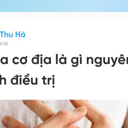
 Thu Hà
9/23
a cơ địa là gì nguy
 điều trị