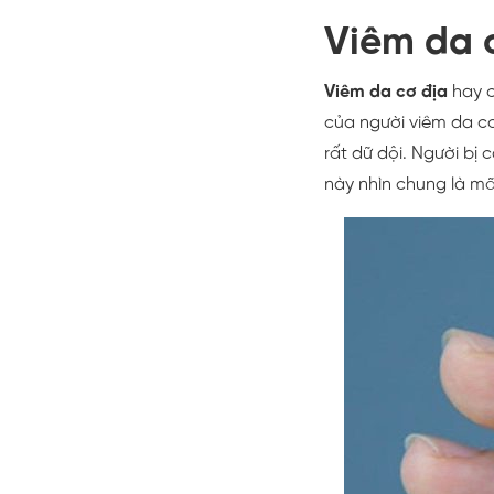
Viêm da c
Viêm da cơ địa
hay c
của người viêm da c
rất dữ dội. Người bị
này nhìn chung là mãn