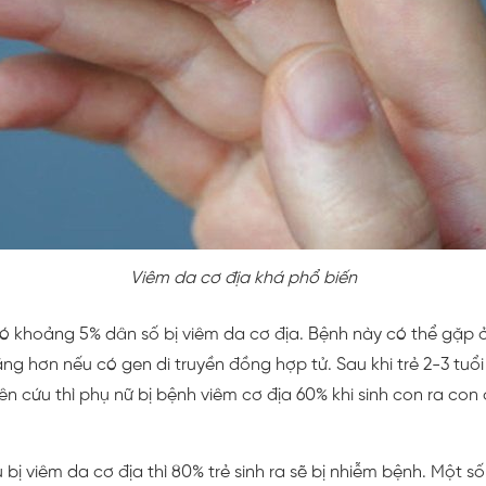
Viêm da cơ địa khá phổ biến
 có khoảng 5% dân số bị viêm da cơ địa. Bệnh này có thể gặp
ng hơn nếu có gen di truyền đồng hợp tử. Sau khi trẻ 2-3 tuổi
ên cứu thì phụ nữ bị bệnh viêm cơ địa 60% khi sinh con ra co
bị viêm da cơ địa thì 80% trẻ sinh ra sẽ bị nhiễm bệnh. Một s